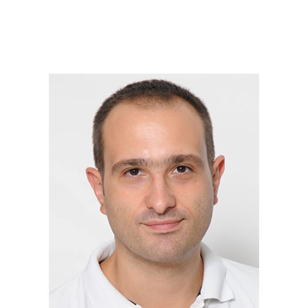
prof. Alfredo
Renga
/ Responsabile Erasmus /
http://www.docenti.unina.it/alfredo.renga
alfredo.renga@unina.it