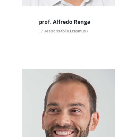
prof. Alfredo Renga
/ Responsabile Erasmus /
Pierluigi Della
Vecchia
/ Referente del Corso di
Studi per l’orientamento /
http://www.docenti.unina.it/pierluigi.dellavecchia